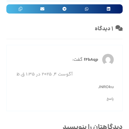
۱ دیدگاه
fFbAqp
گفت:
آگوست ۴, ۲۰۲۵ در ۱:۳۵ ق.ظ
JNROku
پاسخ
دیدگاهتان را بنویسید