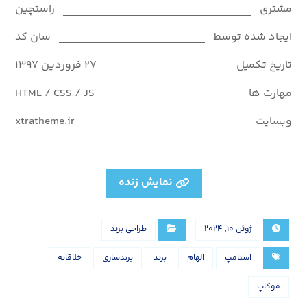
مشتری
راستچین
ایجاد شده توسط
سان کد
تاریخ تکمیل
۲۷ فروردین ۱۳۹۷
مهارت ها
HTML / CSS / JS
وبسایت
xtratheme.ir
نمایش زنده
ژوئن ۱۰, ۲۰۲۴
طراحی برند
استامپ
الهام
برند
برندسازی
خلاقانه
موکاپ